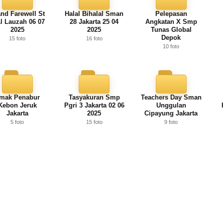
nd Farewell St
Halal Bihalal Sman
Pelepasan
Al Lauzah 06 07
28 Jakarta 25 04
Angkatan X Smp
2025
2025
Tunas Global
Depok
15 foto
16 foto
10 foto
mak Penabur
Tasyakuran Smp
Teachers Day Sman
Kebon Jeruk
Pgri 3 Jakarta 02 06
Unggulan
Jakarta
2025
Cipayung Jakarta
5 foto
15 foto
9 foto