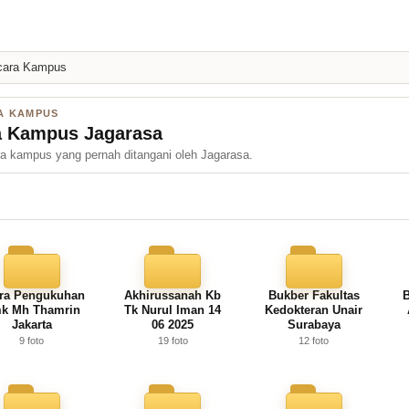
cara Kampus
A KAMPUS
ra Kampus Jagarasa
a kampus yang pernah ditangani oleh Jagarasa.
ra Pengukuhan
Akhirussanah Kb
Bukber Fakultas
B
k Mh Thamrin
Tk Nurul Iman 14
Kedokteran Unair
Jakarta
06 2025
Surabaya
9 foto
19 foto
12 foto