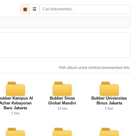
▦
☰
Pilih album untuk melihat dokumentasi foto.
ukber Kampus Al
Bukber Smas
Bukber Universitas
Azhar Kebayoran
Global Mandiri
Binus Jakarta
Baru Jakarta
14 foto
5 foto
7 foto