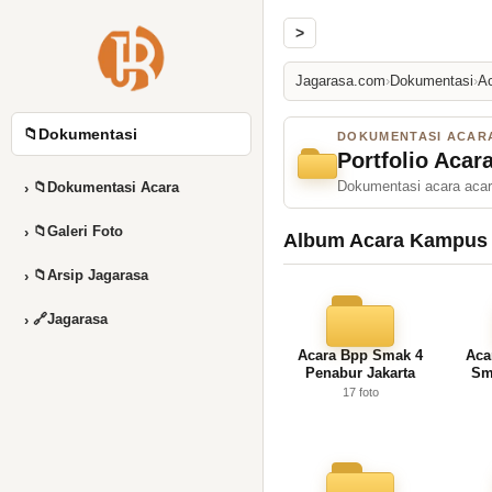
>
Jagarasa.com
›
Dokumentasi
›
A
📁
Dokumentasi
DOKUMENTASI ACAR
Portfolio Aca
Dokumentasi acara acar
📁
Dokumentasi Acara
›
📁
Galeri Foto
›
Album Acara Kampus
📁
Arsip Jagarasa
›
🔗
Jagarasa
›
Acara Bpp Smak 4
Aca
Penabur Jakarta
Sm
17 foto