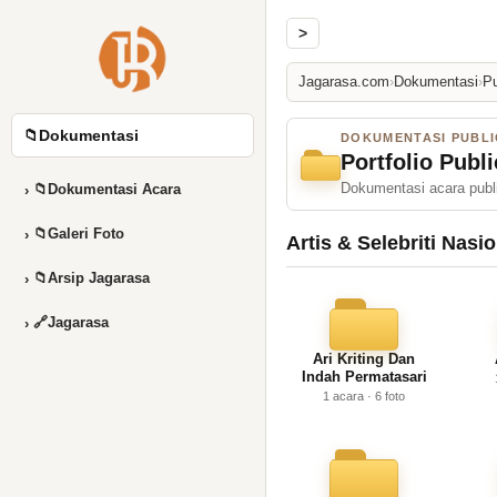
>
Jagarasa.com
›
Dokumentasi
›
Pu
📁
Dokumentasi
DOKUMENTASI PUBLI
Portfolio Publ
Dokumentasi acara public
📁
Dokumentasi Acara
›
📁
Galeri Foto
›
Artis & Selebriti Nasi
📁
Arsip Jagarasa
›
🔗
Jagarasa
›
Ari Kriting Dan
Indah Permatasari
1 acara · 6 foto