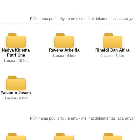
Pilih nama public figure untuk melihat dokumentasi acaranya.
Nadya Khietna
Ravena Arbellia
Rinaldi Dan Alfira
Putri Una
1 acara · 6 foto
1 acara · 8 foto
1 acara · 18 foto
Yasamin Jasem
1 acara · 6 foto
Pilih nama public figure untuk melihat dokumentasi acaranya.