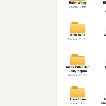
Baim Wong
B
1 acara · 5 foto
1
Irish Bella
I
2 acara · 20 foto
Rizky Billar Dan
Lesty Kejora
3 acara · 27 foto
Tissa Biani
T
Chr
1 acara · 19 foto