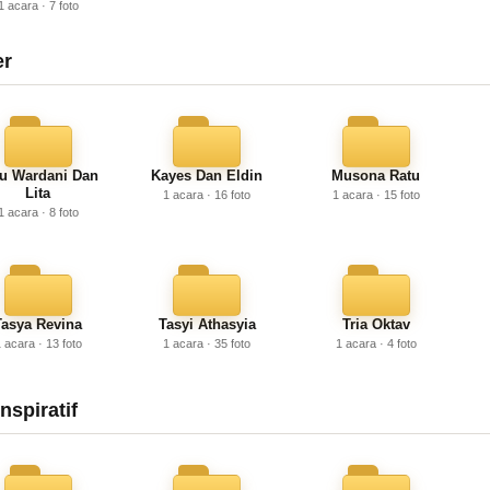
1 acara · 7 foto
er
nu Wardani Dan
Kayes Dan Eldin
Musona Ratu
Lita
1 acara · 16 foto
1 acara · 15 foto
1 acara · 8 foto
Tasya Revina
Tasyi Athasyia
Tria Oktav
 acara · 13 foto
1 acara · 35 foto
1 acara · 4 foto
nspiratif