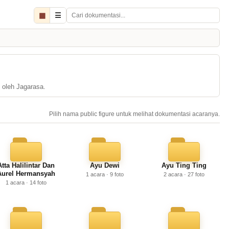
▦
☰
i oleh Jagarasa.
Pilih nama public figure untuk melihat dokumentasi acaranya.
Atta Halilintar Dan
Ayu Dewi
Ayu Ting Ting
Aurel Hermansyah
1 acara · 9 foto
2 acara · 27 foto
1 acara · 14 foto