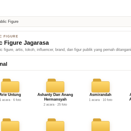
blic Figure
C FIGURE
ic Figure Jagarasa
 figure, artis, tokoh, influencer, brand, dan figur publik yang pernah ditangan
onal
Arie Untung
Ashanty Dan Anang
Asmirandah
Hermansyah
1 acara · 6 foto
1 acara · 10 foto
2 acara · 25 foto