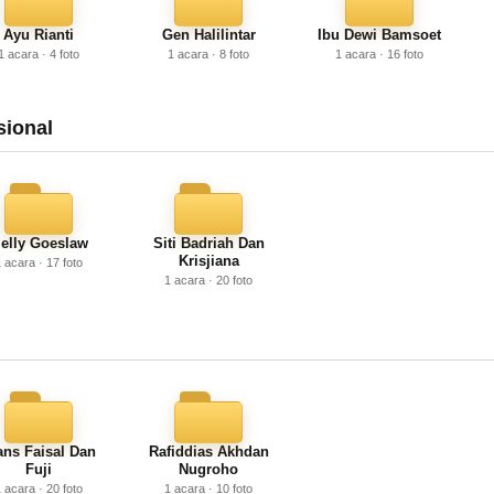
Ayu Rianti
Gen Halilintar
Ibu Dewi Bamsoet
1 acara · 4 foto
1 acara · 8 foto
1 acara · 16 foto
sional
elly Goeslaw
Siti Badriah Dan
Krisjiana
 acara · 17 foto
1 acara · 20 foto
ans Faisal Dan
Rafiddias Akhdan
Fuji
Nugroho
 acara · 20 foto
1 acara · 10 foto