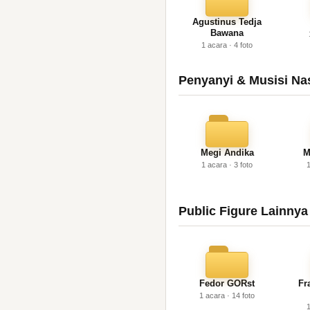
Agustinus Tedja
Bawana
1 acara · 4 foto
Penyanyi & Musisi Na
Megi Andika
M
1 acara · 3 foto
1
Public Figure Lainnya
Fedor GORst
Fr
1 acara · 14 foto
1