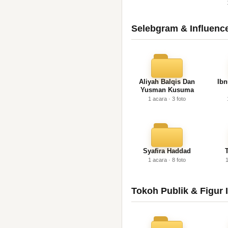
Selebgram & Influenc
Aliyah Balqis Dan
Ib
Yusman Kusuma
1 acara · 3 foto
Syafira Haddad
1 acara · 8 foto
1
Tokoh Publik & Figur I