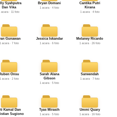
illy Syahputra
Bryan Domani
Cantika Putri
Dan Vika
Kirana
1 acara · 4 foto
 acara · 11 foto
1 acara · 4 foto
van Gunawan
Jessica Iskandar
Melaney Ricardo
1 acara · 7 foto
1 acara · 6 foto
1 acara · 26 foto
Ruben Onsu
Sarah Alana
Sarwendah
Gibson
1 acara · 2 foto
1 acara · 7 foto
1 acara · 5 foto
iti Kamal Dan
Tyas Mirasih
Ummi Quary
istian Sugiono
1 acara · 5 foto
1 acara · 16 foto