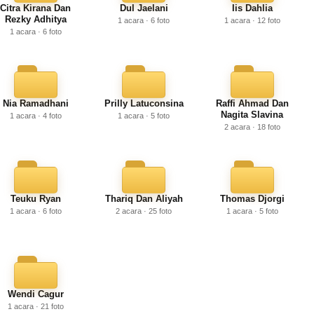
Citra Kirana Dan
Dul Jaelani
Iis Dahlia
Rezky Adhitya
1 acara · 6 foto
1 acara · 12 foto
1 acara · 6 foto
Nia Ramadhani
Prilly Latuconsina
Raffi Ahmad Dan
Nagita Slavina
1 acara · 4 foto
1 acara · 5 foto
2 acara · 18 foto
Teuku Ryan
Thariq Dan Aliyah
Thomas Djorgi
1 acara · 6 foto
2 acara · 25 foto
1 acara · 5 foto
Wendi Cagur
1 acara · 21 foto