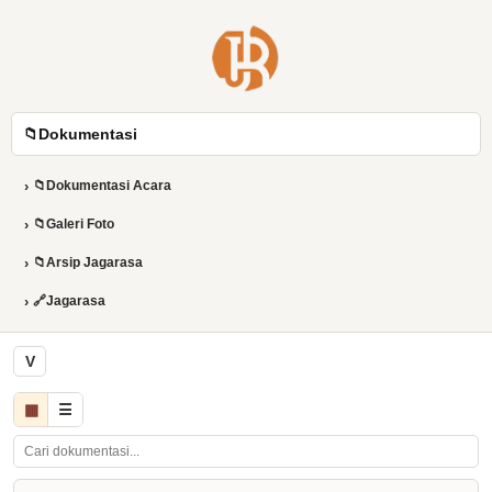
📁
Dokumentasi
›
📁
Dokumentasi Acara
›
📁
Galeri Foto
›
📁
Arsip Jagarasa
›
🔗
Jagarasa
V
▦
☰