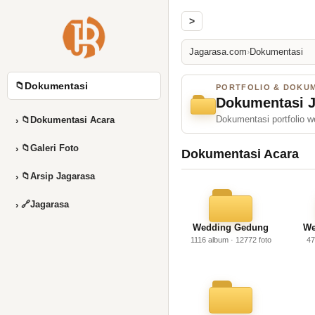
>
Jagarasa.com
›
Dokumentasi
📁
Dokumentasi
PORTFOLIO & DOKU
Dokumentasi 
Dokumentasi portfolio w
📁
Dokumentasi Acara
›
📁
Galeri Foto
›
Dokumentasi Acara
📁
Arsip Jagarasa
›
🔗
Jagarasa
›
Wedding Gedung
We
1116 album · 12772 foto
47