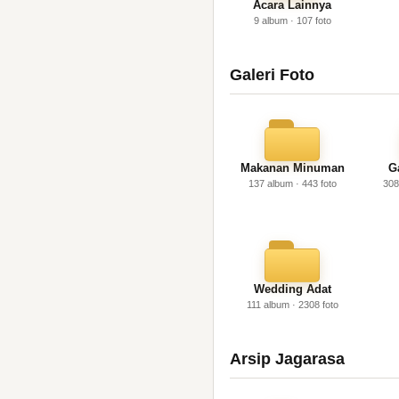
Acara Lainnya
9 album · 107 foto
Galeri Foto
Makanan Minuman
G
137 album · 443 foto
308
Wedding Adat
111 album · 2308 foto
Arsip Jagarasa