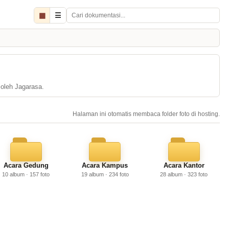
▦
☰
 oleh Jagarasa.
Halaman ini otomatis membaca folder foto di hosting.
Acara Gedung
Acara Kampus
Acara Kantor
10 album · 157 foto
19 album · 234 foto
28 album · 323 foto